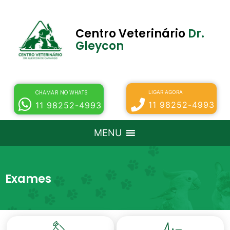
Centro Veterinário
Dr.
Gleycon
LIGAR AGORA
CHAMAR NO WHATS
11 98252-4993
11 98252-4993
MENU
Exames