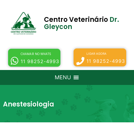
Centro Veterinário
Dr.
Gleycon
LIGAR AGORA
CHAMAR NO WHATS
11 98252-4993
11 98252-4993
MENU
Anestesiologia