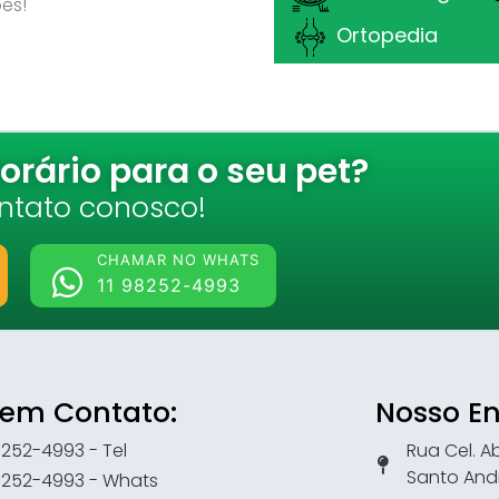
es!
Ortopedia
rário para o seu pet?
ntato conosco!
CHAMAR NO WHATS
11 98252-4993
 em Contato:
Nosso En
98252-4993 - Tel
Rua Cel. Ab
Santo And
98252-4993 - Whats