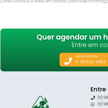
Conte conosco e entre em contato para mais informaçõ
Quer agendar um ho
Entre em co
LIGAR AGORA
11 98252-4993
Entre
(11) 
(11) 